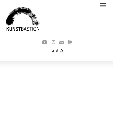
A
A
A