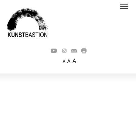
A
A
A