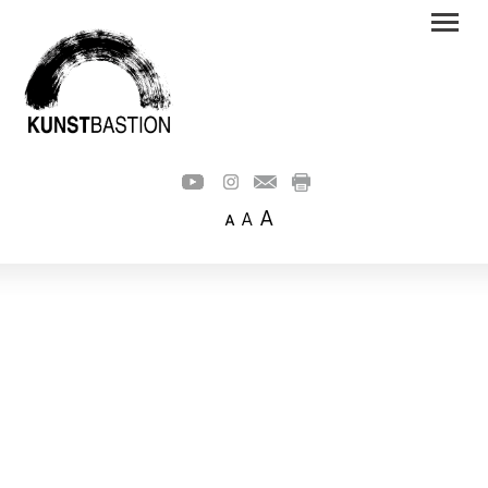
A
A
A