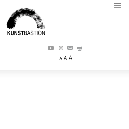
A
A
A