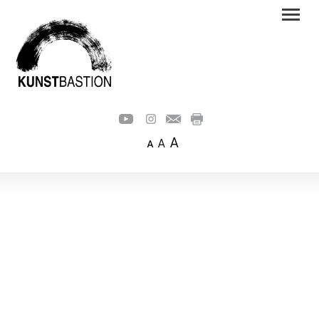
A
A
A