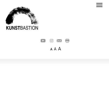
A
A
A