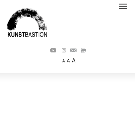
A
A
A