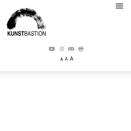
A
A
A