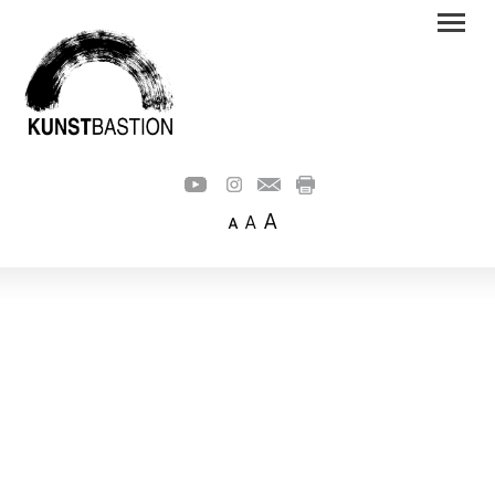
A
A
A