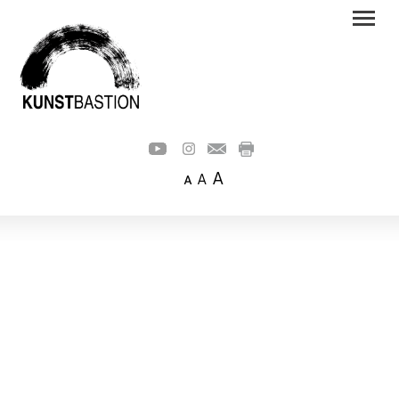
A
A
A