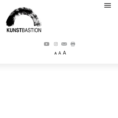
A
A
A