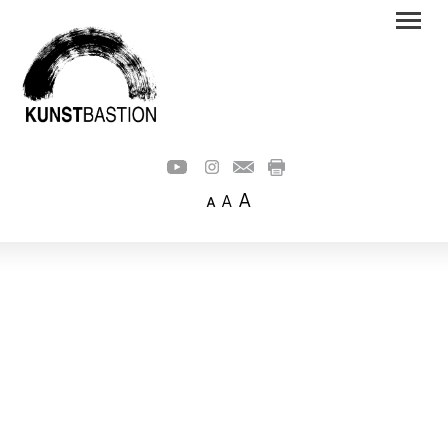
A
A
A