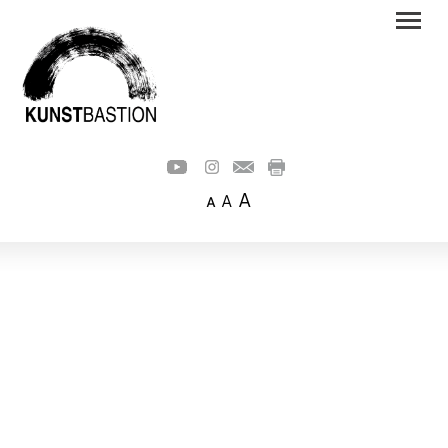
A
A
A