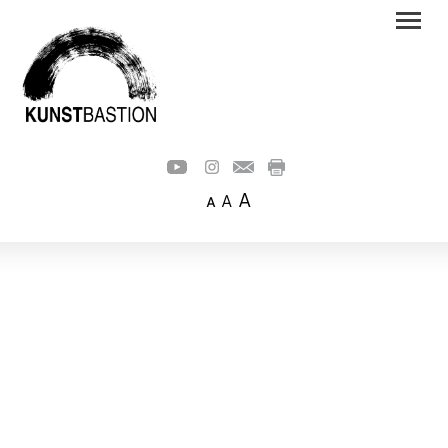
A
A
A