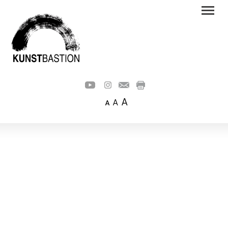
A
A
A