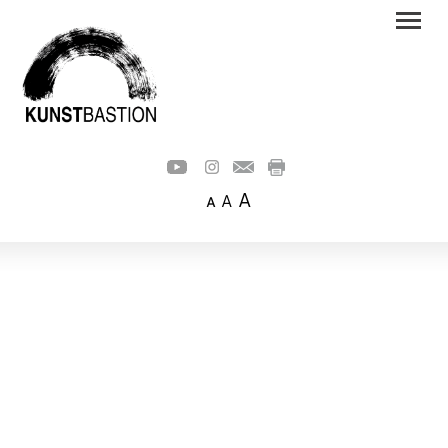
A
A
A