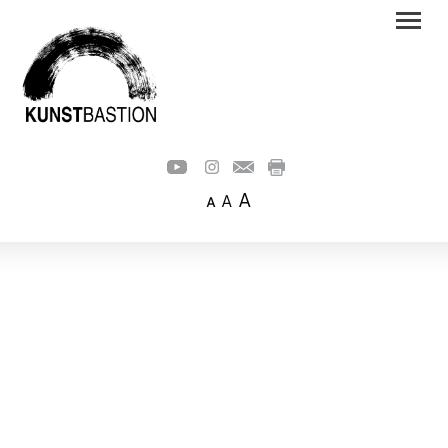
A
A
A