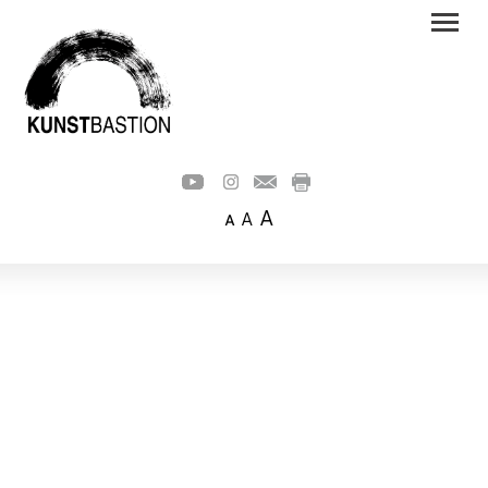
A
A
A