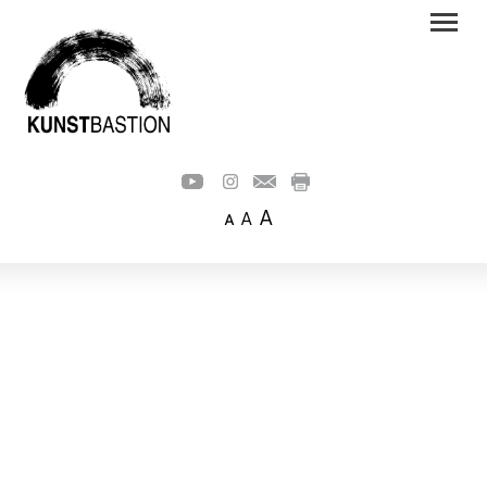
A
A
A