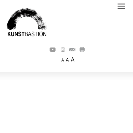
A
A
A