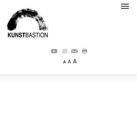
A
A
A