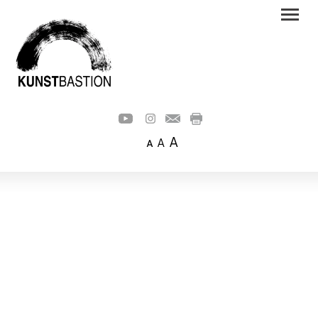
A
A
A