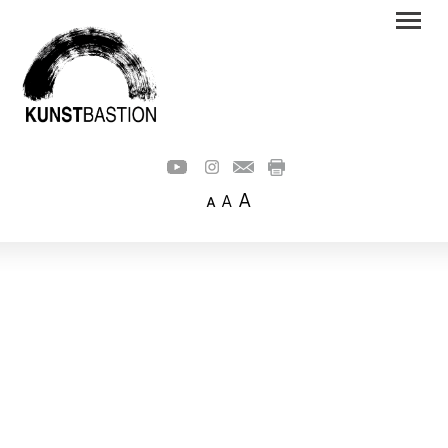
A
A
A