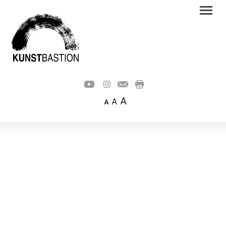
A
A
A