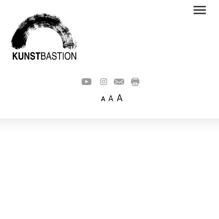
A
A
A