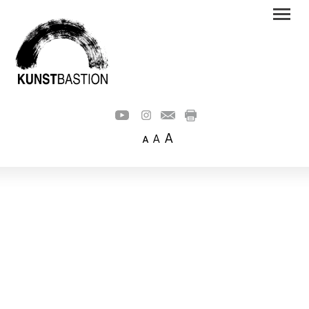
A
A
A