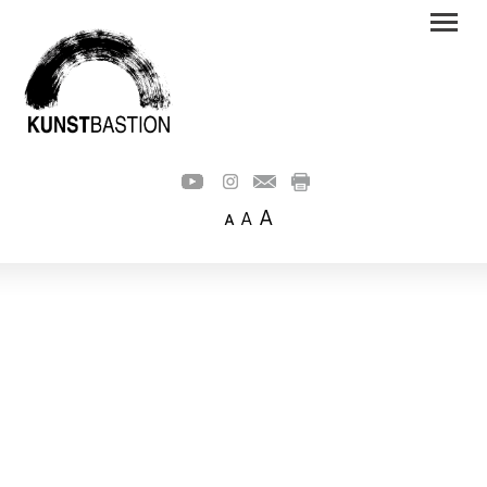
A
A
A