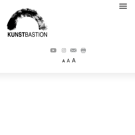
A
A
A