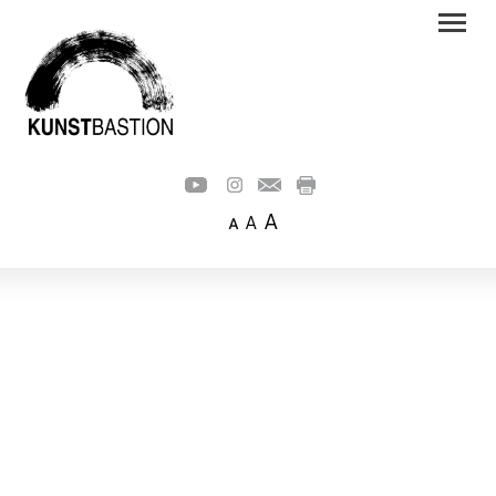
A
A
A