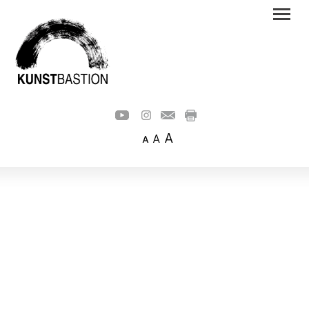
A
A
A