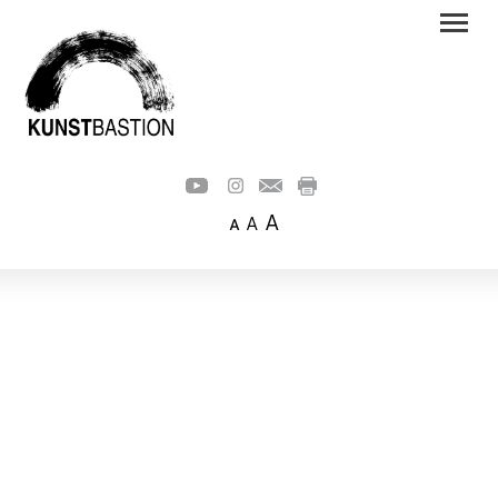
A
A
A