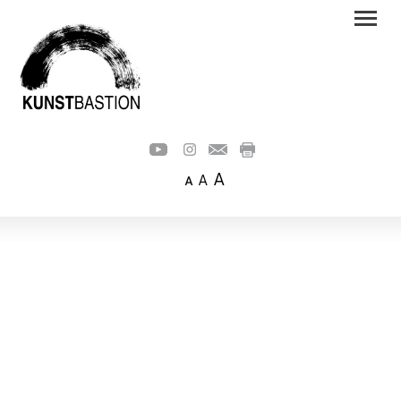
A
A
A