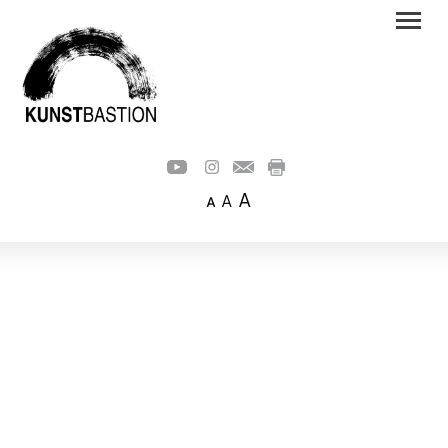
A
A
A