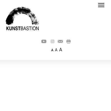
A
A
A