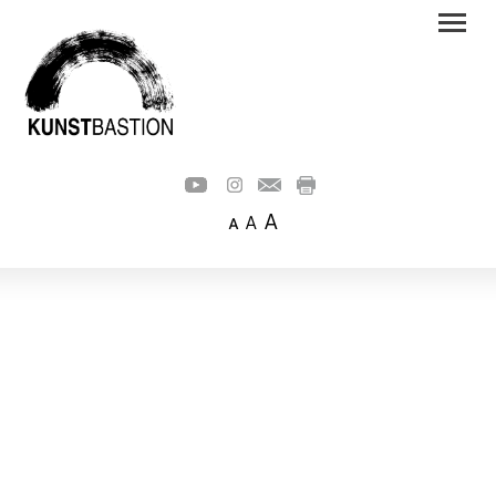
A
A
A