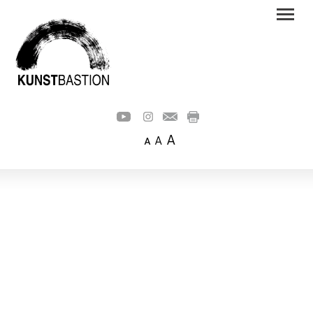
A
A
A