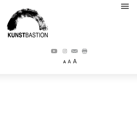
A
A
A