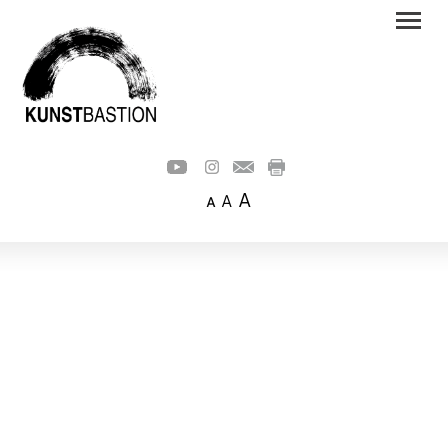
A
A
A