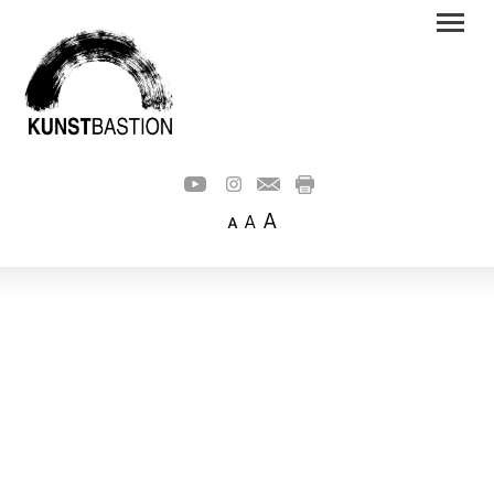
A
A
A