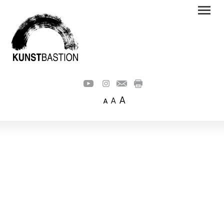
A
A
A