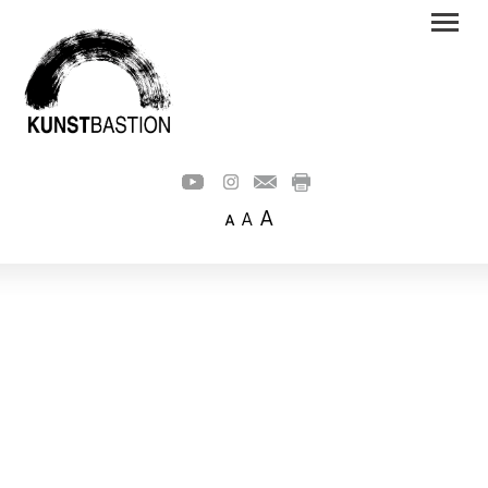
A
A
A