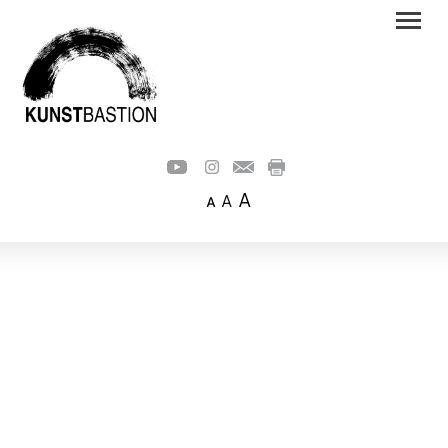
A
A
A