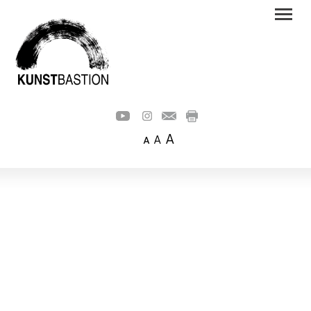
A
A
A