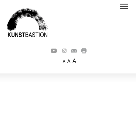
A
A
A