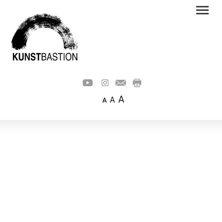
A
A
A