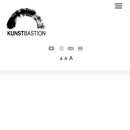
A
A
A