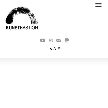
A
A
A