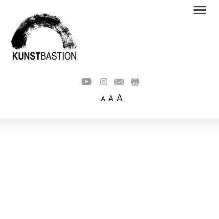
A
A
A