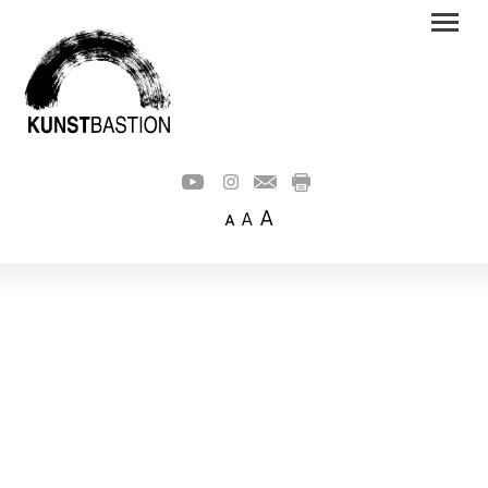
A
A
A