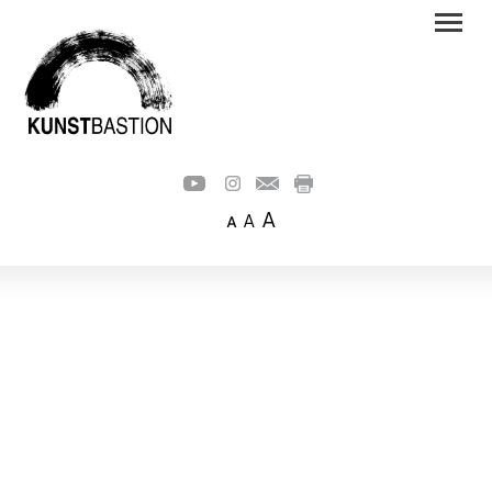
A
A
A